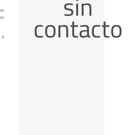
sin
os
contacto
on
 a