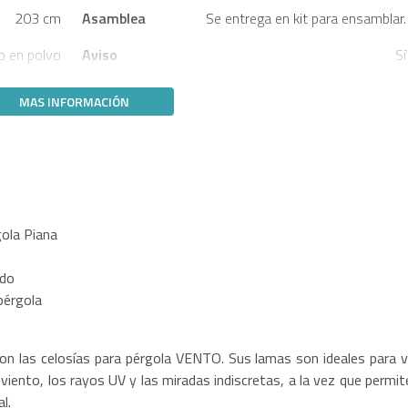
203 cm
Asamblea
Se entrega en kit para ensamblar.
o en polvo
Aviso
Sí
MAS INFORMACIÓN
gola Piana
ado
pérgola
con las celosías para pérgola VENTO. Sus lamas son ideales para v
 viento, los rayos UV y las miradas indiscretas, a la vez que permit
al.