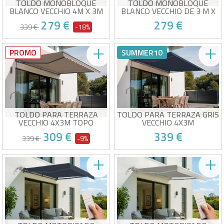
TOLDO MONOBLOQUE
TOLDO MONOBLOQUE
BLANCO VECCHIO 4M X 3M
BLANCO VECCHIO DE 3 M X
LONA BEIGE
2,5 M, LONA COLOR TOPO
279 €
279 €
339 €
-18%
Toldo monobloque manual
Toldo monobloque manual
PROMO
SUMMER10
Tejido beige de alta calidad de
Tejido color topo de alta
320 g/m²
calidad de 320 g/m²
Entrega estimada entre 14/08 y 19/08
Entrega estimada entre 14/08 y 19/08
Protección solar UV50+
Protección solar UV50+
Fácil de abrir y cerrar
Fácil de abrir y cerrar
TOLDO PARA TERRAZA
TOLDO PARA TERRAZA GRIS
VECCHIO 4X3M TOPO
VECCHIO 4X3M
309 €
339 €
339 €
-9%
Toldo manual para terraza
Toldo manual para terraza
Tela Topo de alta calidad
Tela gris de alta calidad
320g/m².
320g/m²
Protección solar UV50+
Protección solar UV50+
Entrega estimada entre 14/08 y 19/08
Entrega estimada entre 14/08 y 19/08
Fácil de abrir y cerrar
Fácil de abrir y cerrar