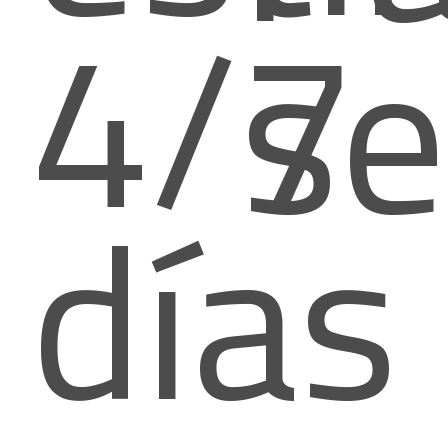
4/7
se
días