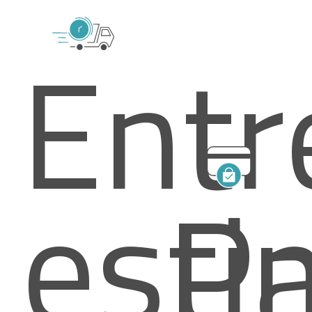
Entr
esti
P